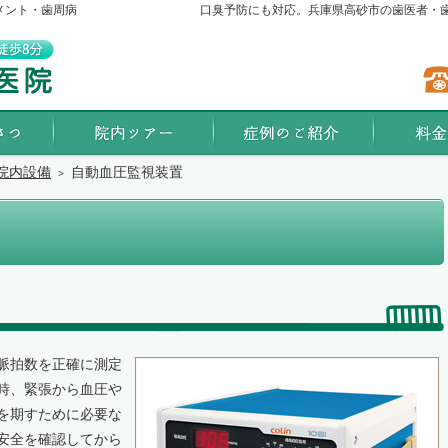
メント・歯周病
口臭予防にも対応。兵庫県高砂市の歯医者・
院長あいさつ
院内ツアー
症例集
院内設備
自動血圧監視装置
脈拍数を正確に測定
時、緊張から血圧や
を期すために必要な
安全を確認してから