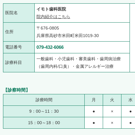
イモト歯科医院
医院名
院内紹介はこちら
〒676-0805
住所
兵庫県高砂市米田町米田1019-30
電話番号
079-432-6066
一般歯科・小児歯科・審美歯科・歯周病治療
診療科目
（歯周内科/口臭）・金属アレルギー治療
【診察時間】
診療時間
月
火
水
9：00～11：30
●
×
●
15：00～18：00
●
×
●